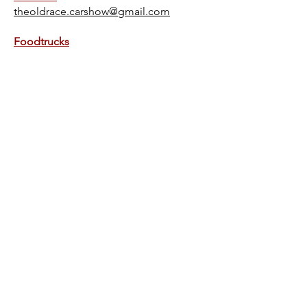
theoldrace.carshow@gmail.com
Foodtrucks
theoldrace.food@gmail.com
Stands
theoldrace.stand@gmail.com
Sponsors
theoldrace.sponsor@gmail.com
Groupes
theoldrace.band@gmail.com
theoldrace@gmail.com
© 2019 Created by Antoine
Wacogne