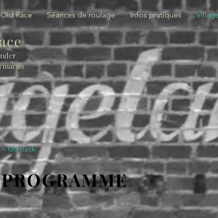
 Old Race
Séances de roulage
Infos pratiques
Villag
Race
ender
irmarais
< Go Back
PROGRAMME