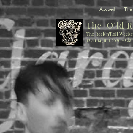
Accueil
The
The "O"ld 
The Rock'n'Roll Week
12 au 14 juin 2026 - Cla