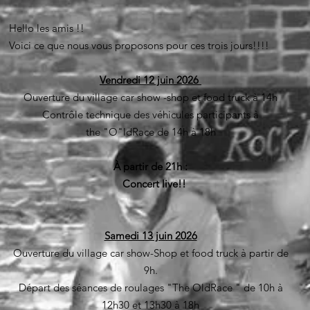
Hello les amis !!
Voici ce que nous vous proposons pour ces trois jours!!!!
Vendredi 12 juin 2026
Ouverture du village car show -shop et food truck à 14h
Contrôle technique des véhicules participants à
the "O"ldRace de 14h à 18h
À partir de 21h :
Concert live!!
Samedi 13 juin 2026
Ouverture du village car show-Shop et food truck à partir de
9h.
Départ des séances de roulages "The OldRace " de 10h à
12h30 et 13h30 à 18h