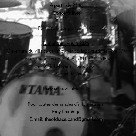
À partir de 21 h:
Concerts live:
Fermeture des portes : 1h00
Dimanche 14 juin 2026
Ouverture du village car show -shop-food truck de 9h à 17h
Départ des séances de roulages "The "O"ldRace "
de 10h à 16 h sans interruption.
Concerts live
Fermeture du site : 18h
Pour toutes demandes d'informations:
Emy Lox Vega
E.mail:
theoldrace.band@gmail.com